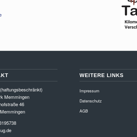
e
AKT
WEITERE LINKS
(haftungsbeschränkt)
Impressum
erk Memmingen
Datenschutz
hofstraße 46
AGB
 Memmingen
3195738
sug.de