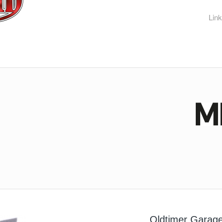
Lin
Oldtimer Garag