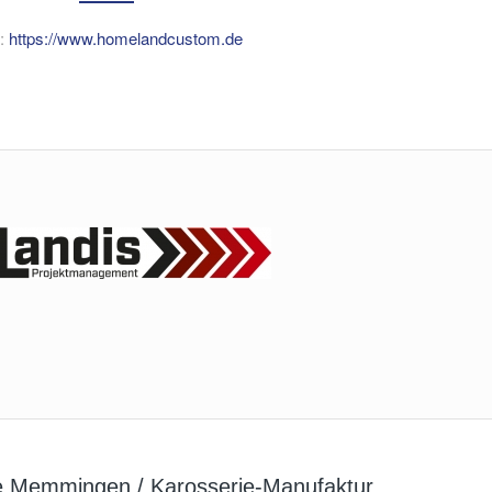
k:
https://www.homelandcustom.de
e Memmingen / Karosserie-Manufaktur